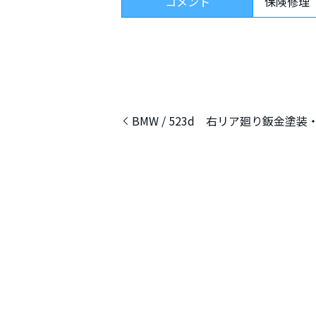
コメント
保険修理
BMW / 523d 右リア廻り鈑金塗